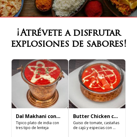
¡Atrévete a disfrutar
explosiones de sabores!
Dal Makhani con
Butter Chicken con
Arroz Basmati
Tipico plato de india con 
Arroz Basmati
Guiso de tomate, castañas 
tres tipo de lenteja
de cajú y especias con 
trozos de pollo asado al 