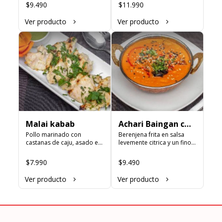
carbón
$9.490
$11.990
Ver producto
Ver producto
Malai kabab
Achari Baingan con
Pollo marinado con 
Arroz Basmati
Berenjena frita en salsa 
castanas de caju, asado en 
levemente citrica y un fino 
tandoor
toque de picante
$7.990
$9.490
Ver producto
Ver producto