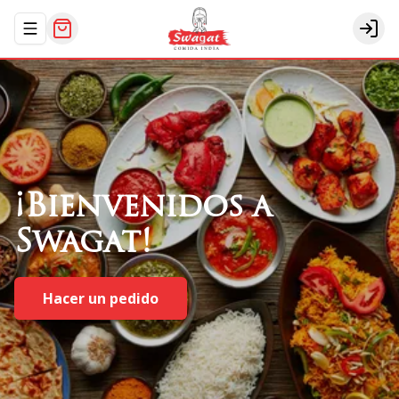
Abrir menu de navegación
Logi
¡Bienvenidos
a
Swagat!
Hacer un pedido