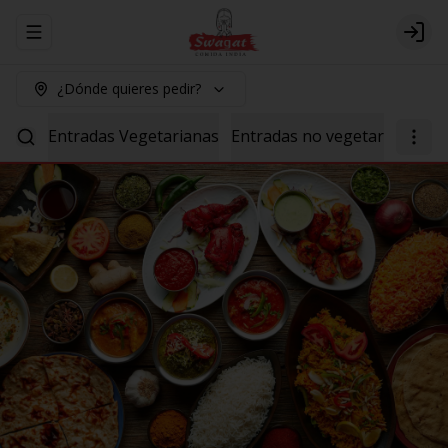
Abrir menu de navegación
Logi
¿Dónde quieres pedir?
Entradas Vegetarianas
Entradas no vegetarianas
P