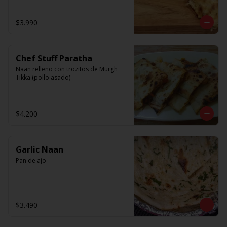
$3.990
Chef Stuff Paratha
Naan relleno con trozitos de Murgh 
Tikka (pollo asado)
$4.200
Garlic Naan
Pan de ajo
$3.490