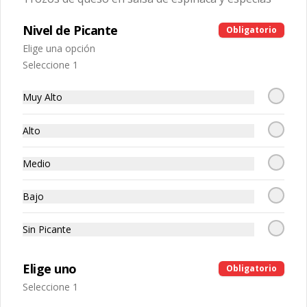
Salsas
Nivel de Picante
Obligatorio
Elige una opción
Raita
Seleccione 1
Salsa de yogourt natural con trozos de 
cebolla, tomate y cilantro
Muy Alto
Alto
$3.990
Medio
Postres
Bajo
Sin Picante
Gulab Jamun
Albóndigas de leche en fino almibar y 
especias
Elige uno
Obligatorio
Seleccione 1