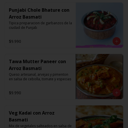
Punjabi Chole Bhature con
Arroz Basmati
Tipica preparacion de garbanzos de la 
ciudad de Punjab
$9.990
Tawa Mutter Paneer con
Arroz Basmati
Queso artesanal, arvejas y pimenton 
en salsa de cebolla, tomate y especias
$9.990
Veg Kadai con Arroz
Basmati
Mix de vegetales salteados en salsa de 