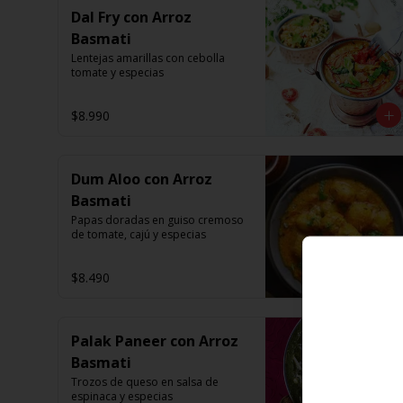
Dal Fry con Arroz
Basmati
Lentejas amarillas con cebolla 
tomate y especias
$8.990
Dum Aloo con Arroz
Basmati
Papas doradas en guiso cremoso 
de tomate, cajú y especias
$8.490
Palak Paneer con Arroz
Basmati
Trozos de queso en salsa de 
espinaca y especias