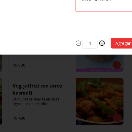
$8.990
Punjabi Chole Bhature
con Arroz Basmati
Agregar
Tipica preparacion de garbanzos 
de la ciudad de Punjab
$9.990
Veg jalfrizi con arroz
basmati
Verduras salteadas en salsa 
agridulce de cebolla
$9.490