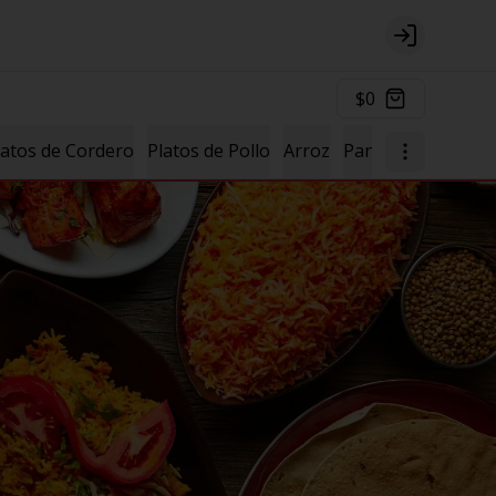
Login
$0
latos de Cordero
Platos de Pollo
Arroz
Pan
Salsas
Post