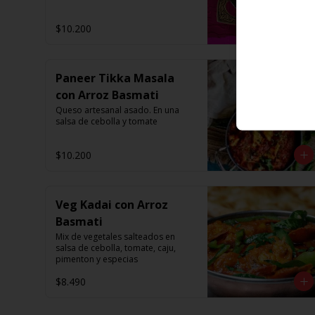
$10.200
Paneer Tikka Masala
con Arroz Basmati
Queso artesanal asado. En una 
salsa de cebolla y tomate
$10.200
Veg Kadai con Arroz
Basmati
Mix de vegetales salteados en 
salsa de cebolla, tomate, caju, 
pimenton y especias
$8.490