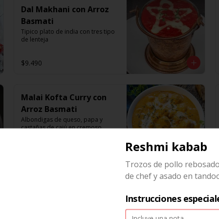
Dal Makhani con Arroz
Basmati
Tipico plato de india con tres tipo 
de lenteja
$9.490
Malai Kofta Curry con
Arroz Basmati
Albondigas de queso, papa y 
castañas de cajú en cremoso 
guiso de curry
Reshmi kabab
$9.490
Trozos de pollo rebosado
de chef y asado en tando
Paneer Kadai con Arroz
Basmati
Instrucciones especial
Queso artesanal en guiso de 
tomate, cebolla y pimentón