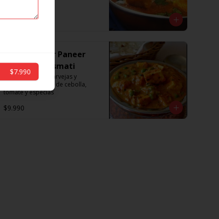
especias
$10.200
Tawa Mutter Paneer
con Arroz Basmati
$7.990
Queso artesanal, arvejas y 
pimenton en salsa de cebolla, 
tomate y especias
$9.990