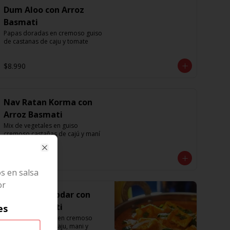
Dum Aloo con Arroz
Basmati
Papas doradas en cremoso guiso 
de castanas de caju y tomate
$8.990
Nav Ratan Korma con
Arroz Basmati
Mix de vegetales en guiso 
cremoso castañas de cajú y maní
Close
$8.990
s en salsa
or
Paneer Lababdar con
Arroz Basmati
es
Trozos de paneer en cremoso 
guiso de tomate, caju, mani y 