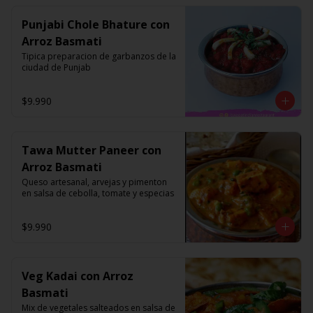
Punjabi Chole Bhature con
Arroz Basmati
Tipica preparacion de garbanzos de la 
ciudad de Punjab
$9.990
Tawa Mutter Paneer con
Arroz Basmati
Queso artesanal, arvejas y pimenton 
en salsa de cebolla, tomate y especias
$9.990
Veg Kadai con Arroz
Basmati
Mix de vegetales salteados en salsa de 