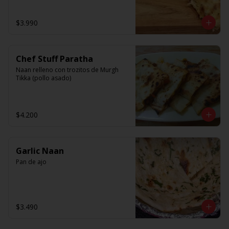
$3.990
Chef Stuff Paratha
Naan relleno con trozitos de Murgh 
Tikka (pollo asado)
$4.200
Garlic Naan
Pan de ajo
$3.490