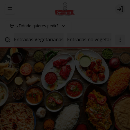
Abrir menu de navegación
Logi
¿Dónde quieres pedir?
Entradas Vegetarianas
Entradas no vegetarianas
P