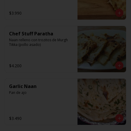
$3.990
Chef Stuff Paratha
Naan relleno con trozitos de Murgh 
Tikka (pollo asado)
$4.200
Garlic Naan
Pan de ajo
$3.490