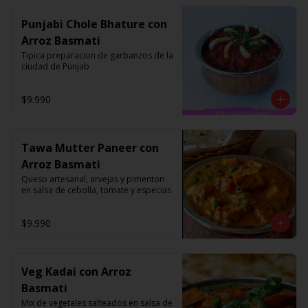
Punjabi Chole Bhature con
Arroz Basmati
Tipica preparacion de garbanzos de la 
ciudad de Punjab
$9.990
Tawa Mutter Paneer con
Arroz Basmati
Queso artesanal, arvejas y pimenton 
en salsa de cebolla, tomate y especias
$9.990
Veg Kadai con Arroz
Basmati
Mix de vegetales salteados en salsa de 