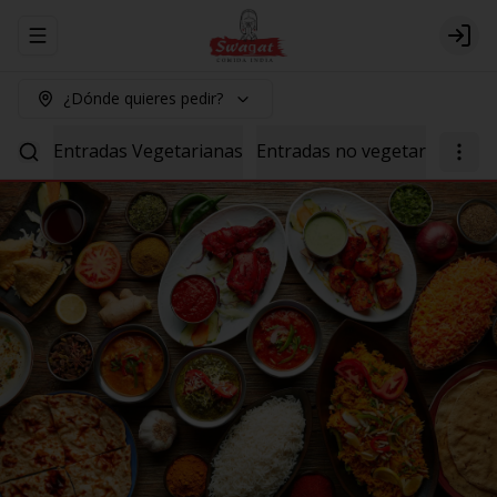
Abrir menu de navegación
Logi
¿Dónde quieres pedir?
Entradas Vegetarianas
Entradas no vegetarianas
P