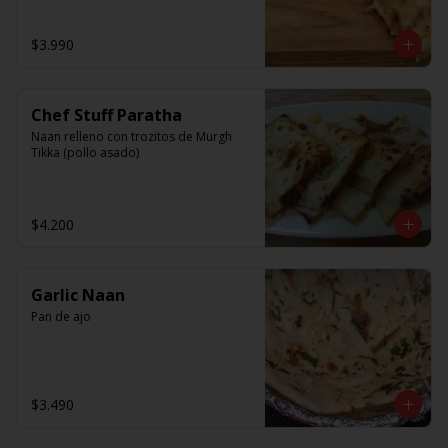
$3.990
Chef Stuff Paratha
Naan relleno con trozitos de Murgh 
Tikka (pollo asado)
$4.200
Garlic Naan
Pan de ajo
$3.490