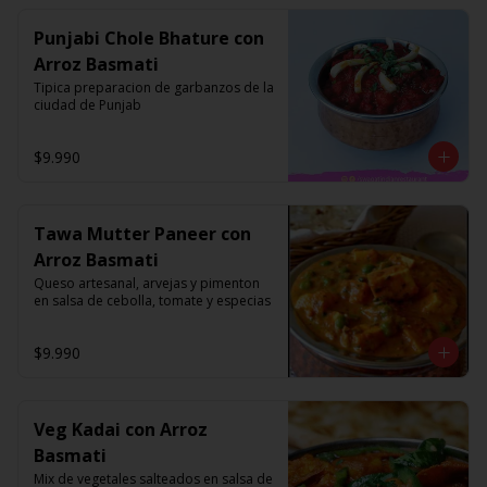
Punjabi Chole Bhature con
Arroz Basmati
Tipica preparacion de garbanzos de la 
ciudad de Punjab
$9.990
Tawa Mutter Paneer con
Arroz Basmati
Queso artesanal, arvejas y pimenton 
en salsa de cebolla, tomate y especias
$9.990
Veg Kadai con Arroz
Basmati
Mix de vegetales salteados en salsa de 