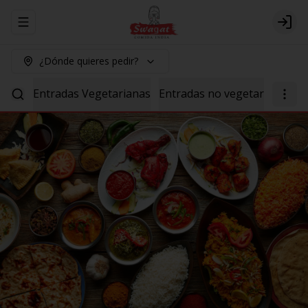
Abrir menu de navegación
Logi
¿Dónde quieres pedir?
Entradas Vegetarianas
Entradas no vegetarianas
P