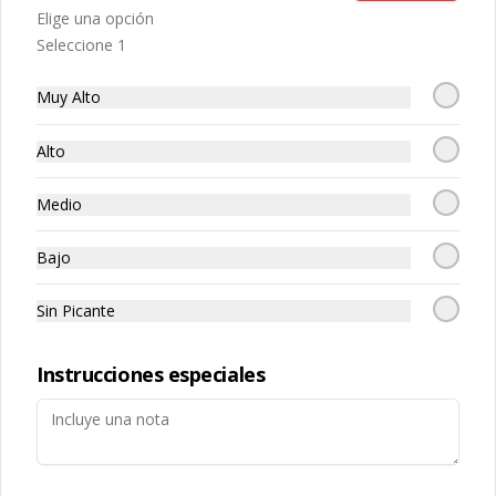
Elige una opción
Seleccione 1
Muy Alto
Alto
Términos y condiciones
Política de privacidad
Medio
Redes sociales
Bajo
Instagram
Sin Picante
Facebook
Instrucciones especiales
Mi cuenta
Pedir
Iniciar sesión