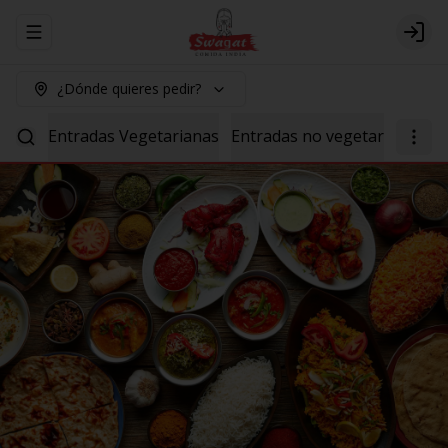
Abrir menu de navegación
Logi
¿Dónde quieres pedir?
Entradas Vegetarianas
Entradas no vegetarianas
P