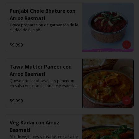
Punjabi Chole Bhature con
Arroz Basmati
Tipica preparacion de garbanzos de la 
ciudad de Punjab
$9.990
Tawa Mutter Paneer con
Arroz Basmati
Queso artesanal, arvejas y pimenton 
en salsa de cebolla, tomate y especias
$9.990
Veg Kadai con Arroz
Basmati
Mix de vegetales salteados en salsa de 