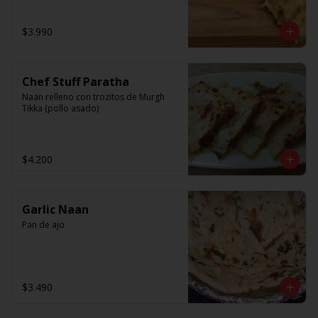
$3.990
Chef Stuff Paratha
Naan relleno con trozitos de Murgh 
Tikka (pollo asado)
$4.200
Garlic Naan
Pan de ajo
$3.490