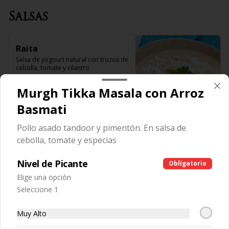
Salsas
Raita
Salsa de yogourt natural con trozos de 
cebolla, tomate y cilantro
Murgh Tikka Masala con Arroz
$3.990
Basmati
Pollo asado tandoor y pimentón. En salsa de
Postres
cebolla, tomate y especias
Nivel de Picante
Obligatorio
Gulab Jamun
Elige una opción
Albóndigas de leche en fino almibar y 
Seleccione 1
especias
Muy Alto