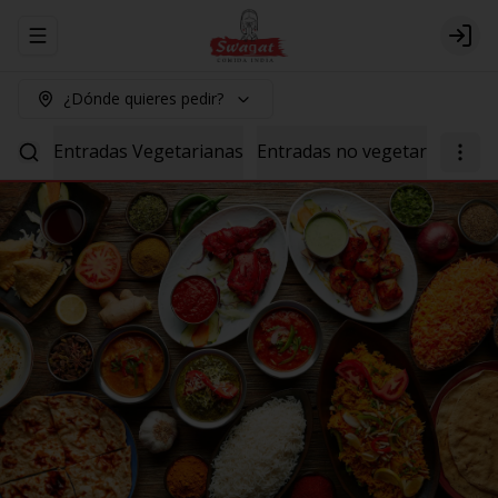
Abrir menu de navegación
Logi
¿Dónde quieres pedir?
Entradas Vegetarianas
Entradas no vegetarianas
P