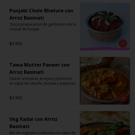
Punjabi Chole Bhature con
Arroz Basmati
Tipica preparacion de garbanzos de la 
ciudad de Punjab
$9.990
Tawa Mutter Paneer con
Arroz Basmati
Queso artesanal, arvejas y pimenton 
en salsa de cebolla, tomate y especias
$9.990
Veg Kadai con Arroz
Basmati
Mix de vegetales salteados en salsa de 