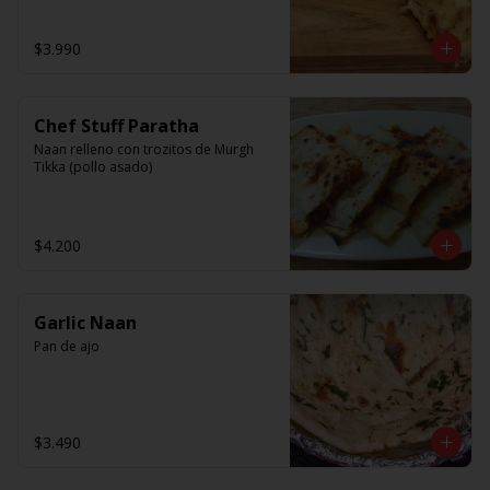
$3.990
Chef Stuff Paratha
Naan relleno con trozitos de Murgh 
Tikka (pollo asado)
$4.200
Garlic Naan
Pan de ajo
$3.490