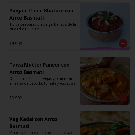
Punjabi Chole Bhature con
Arroz Basmati
Tipica preparacion de garbanzos de la 
ciudad de Punjab
$9.990
Tawa Mutter Paneer con
Arroz Basmati
Queso artesanal, arvejas y pimenton 
en salsa de cebolla, tomate y especias
$9.990
Veg Kadai con Arroz
Basmati
Mix de vegetales salteados en salsa de 