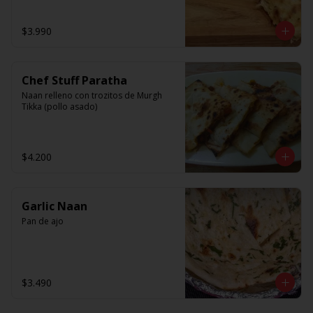
$3.990
Chef Stuff Paratha
Naan relleno con trozitos de Murgh 
Tikka (pollo asado)
$4.200
Garlic Naan
Pan de ajo
$3.490