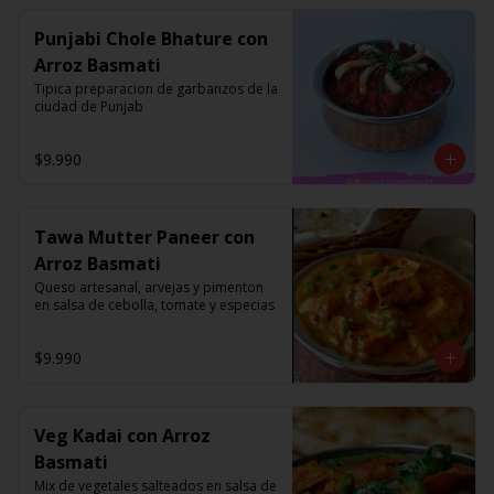
Punjabi Chole Bhature con
Arroz Basmati
Tipica preparacion de garbanzos de la 
ciudad de Punjab
$9.990
Tawa Mutter Paneer con
Arroz Basmati
Queso artesanal, arvejas y pimenton 
en salsa de cebolla, tomate y especias
$9.990
Veg Kadai con Arroz
Basmati
Mix de vegetales salteados en salsa de 