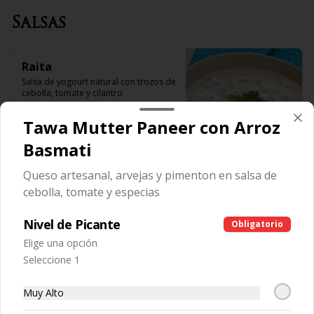
Salsas
Raita
Salsa de yogourt natural con trozos de 
cebolla, tomate y cilantro
Tawa Mutter Paneer con Arroz
$3.990
Basmati
Queso artesanal, arvejas y pimenton en salsa de
Postres
cebolla, tomate y especias
Nivel de Picante
Obligatorio
Gulab Jamun
Elige una opción
Albóndigas de leche en fino almibar y 
Seleccione 1
especias
Muy Alto