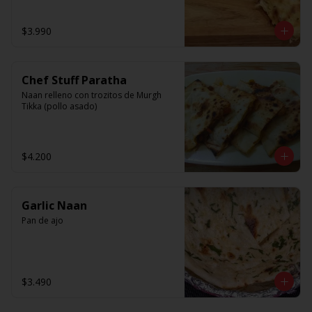
$3.990
Chef Stuff Paratha
Naan relleno con trozitos de Murgh 
Tikka (pollo asado)
$4.200
Garlic Naan
Pan de ajo
$3.490