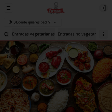
Abrir menu de navegación
Logi
¿Dónde quieres pedir?
Entradas Vegetarianas
Entradas no vegetarianas
P